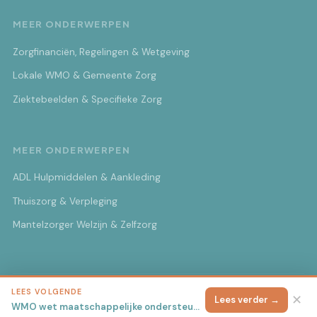
MEER ONDERWERPEN
Zorgfinanciën, Regelingen & Wetgeving
Lokale WMO & Gemeente Zorg
Ziektebeelden & Specifieke Zorg
MEER ONDERWERPEN
ADL Hulpmiddelen & Aankleding
Thuiszorg & Verpleging
Mantelzorger Welzijn & Zelfzorg
LEES VOLGENDE
© 2026 Mantelzorg Nieuwsbrief
Alle rechten voorbehouden.
✕
Lees verder →
WMO wet maatschappelijke ondersteuning uitgelegd: Rechten en plichten 2026