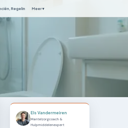
nciën, Regelin
Meer ▾
Els Vandermeiren
Mantelzorgcoach &
Hulpmiddelenexpert