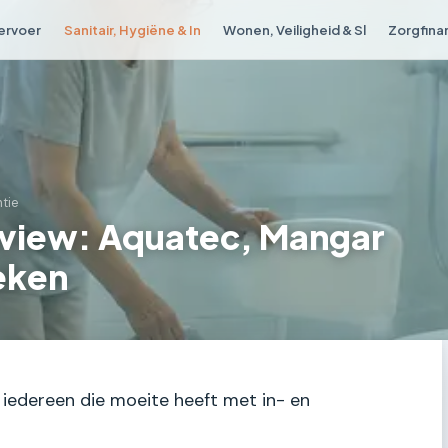
Vervoer
Sanitair, Hygiëne & In
Wonen, Veiligheid & Sl
Zorgfina
ntie
 review: Aquatec, Mangar
leken
r iedereen die moeite heeft met in- en