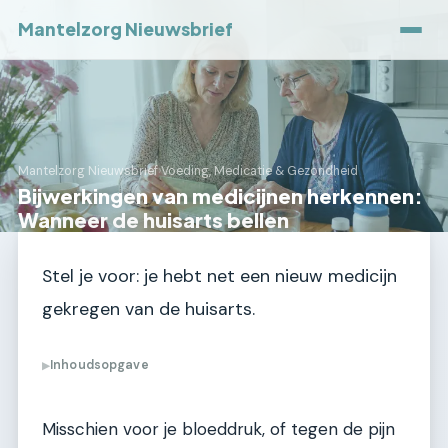
Mantelzorg Nieuwsbrief
Mantelzorg Nieuwsbrief
›
Voeding, Medicatie & Gezondheid
Bijwerkingen van medicijnen herkennen:
Wanneer de huisarts bellen
Stel je voor: je hebt net een nieuw medicijn
gekregen van de huisarts.
Inhoudsopgave
▶
Misschien voor je bloeddruk, of tegen de pijn