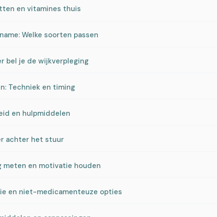
itten en vitamines thuis
pname: Welke soorten passen
 bel je de wijkverpleging
n: Techniek en timing
heid en hulpmiddelen
r achter het stuur
ng meten en motivatie houden
tie en niet-medicamenteuze opties