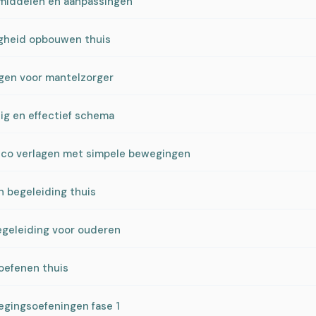
pmiddelen en aanpassingen
digheid opbouwen thuis
ngen voor mantelzorger
lig en effectief schema
sico verlagen met simpele bewegingen
en begeleiding thuis
egeleiding voor ouderen
 oefenen thuis
egingsoefeningen fase 1