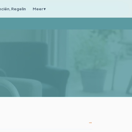
nciën, Regelin
Meer ▾