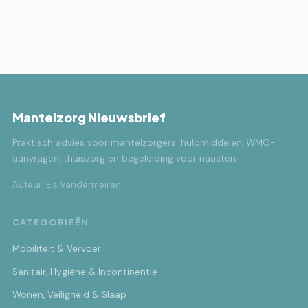
Mantelzorg Nieuwsbrief
Praktisch advies voor mantelzorgers: hulpmiddelen, WMO-
aanvragen, thuiszorg en begeleiding voor naasten.
Auteur: Els Vandermeiren
CATEGORIEËN
Mobiliteit & Vervoer
Sanitair, Hygiëne & Incontinentie
Wonen, Veiligheid & Slaap