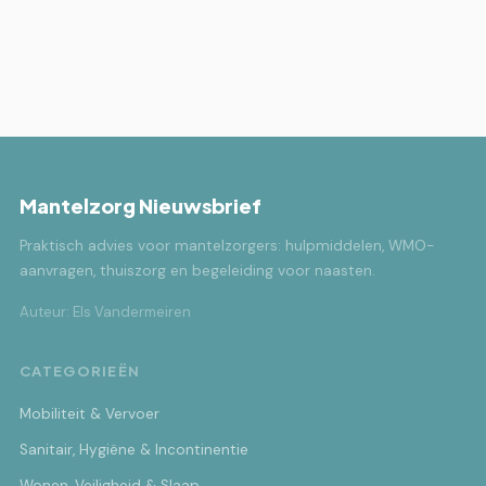
Mantelzorg Nieuwsbrief
Praktisch advies voor mantelzorgers: hulpmiddelen, WMO-
aanvragen, thuiszorg en begeleiding voor naasten.
Auteur: Els Vandermeiren
CATEGORIEËN
Mobiliteit & Vervoer
Sanitair, Hygiëne & Incontinentie
Wonen, Veiligheid & Slaap