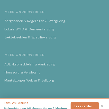
MEER ONDERWERPEN
Zorgfinanciën, Regelingen & Wetgeving
Lokale WMO & Gemeente Zorg
Ziektebeelden & Specifieke Zorg
MEER ONDERWERPEN
ADL Hulpmiddelen & Aankleding
Thuiszorg & Verpleging
Mantelzorger Welzijn & Zelfzorg
LEES VOLGENDE
© 2026 Mantelzorg Nieuwsbrief
Alle rechten voorbehouden.
✕
Lees verder →
Hulpmiddelen bij dementie en Alzheimer: Praktisch overzicht voor mantelzorger