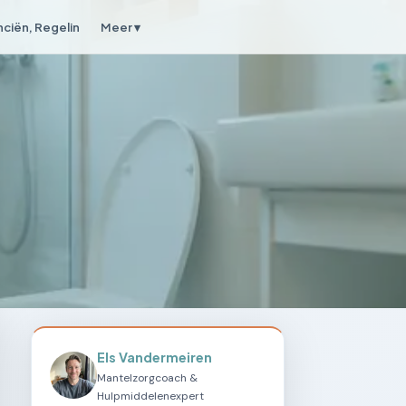
nciën, Regelin
Meer ▾
Els Vandermeiren
Mantelzorgcoach &
Hulpmiddelenexpert