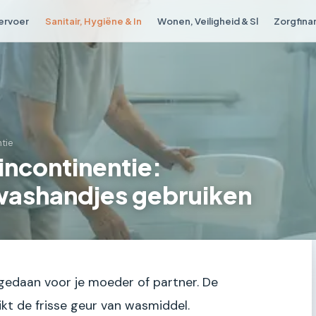
Vervoer
Sanitair, Hygiëne & In
Wonen, Veiligheid & Sl
Zorgfina
ntie
incontinentie:
washandjes gebruiken
s gedaan voor je moeder of partner. De
ikt de frisse geur van wasmiddel.