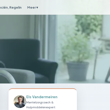
nciën, Regelin
Meer ▾
Els Vandermeiren
Mantelzorgcoach &
Hulpmiddelenexpert