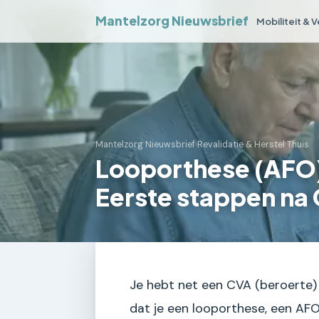
Mantelzorg Nieuwsbrief
Mobiliteit & 
Mantelzorg Nieuwsbrief
›
Revalidatie & Herstel Thuis
Looporthese (AFO)
Eerste stappen na
Je hebt net een CVA (beroerte) 
dat je een looporthese, een AFO