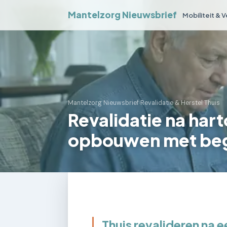
Mantelzorg Nieuwsbrief
Mobiliteit & 
Mantelzorg Nieuwsbrief
›
Revalidatie & Herstel Thuis
Revalidatie na hart
opbouwen met beg
Thuis revalideren na 