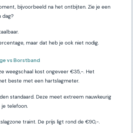
ment, bijvoorbeeld na het ontbijten. Zie je een
n dag?
taalbaar.
centage, maar dat heb je ook niet nodig.
oge vs Borstband
eze weegschaal kost ongeveer €35,-. Het
 het beste met een hartslagmeter.
uden standaard. Deze meet extreem nauwkeurig
je telefoon.
rtslagzone traint. De prijs ligt rond de €90,-.