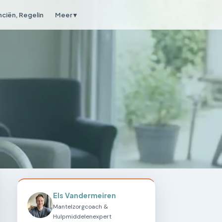
nciën, Regelin
Meer ▾
Els Vandermeiren
Mantelzorgcoach &
Hulpmiddelenexpert