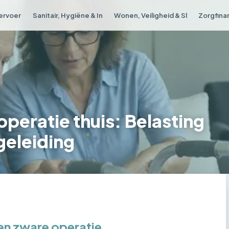
Vervoer
Sanitair, Hygiëne & In
Wonen, Veiligheid & Sl
Zorgfina
operatie thuis: Belasting
eleiding
een zware operatie