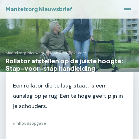
Mantelzorg Nieuwsbrief
Mantelzorg Nieuwsbrief
›
Mobiliteit & Vervoer
Rollator afstellen op de juiste hoogte:
Stap-voor-stap handleiding
Een rollator die te laag staat, is een
aanslag op je rug. Een te hoge geeft pijn in
je schouders.
Inhoudsopgave
▶