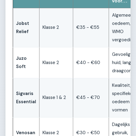
voor...
Algemeen
Jobst
oedeem,
Klasse 2
€35 - €55
Relief
WMO
vergoeding
Gevoelige
Juzo
Klasse 2
€40 - €60
huid, lang
Soft
draagcomf
Kwaliteit,
Sigvaris
specifieke
Klasse 1 & 2
€45 - €70
Essential
oedeem
vormen
Dagelijks
Venosan
Klasse 2
€30 - €50
gebruik,