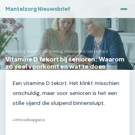
Mantelzorg Nieuwsbrief
Mantelzorg Nieuwsbrief
›
Voeding, Medicatie & Gezondheid
Vitamine D tekort bij senioren: Waarom
zo veel voorkomt en wat te doen
Een vitamine D tekort. Het klinkt misschien
onschuldig, maar voor senioren is het een
stille vijand die sluipend binnensluipt.
Inhoudsopgave
▶